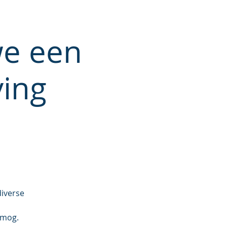
we een
ving
diverse
smog.