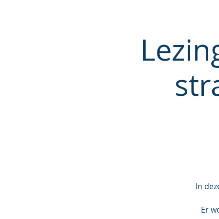
Lezin
str
In dez
Er w