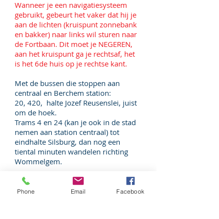
Wanneer je een navigatiesysteem
gebruikt, gebeurt het vaker dat hij je
aan de lichten (kruispunt zonnebank
en bakker) naar links wil sturen naar
de Fortbaan. Dit moet je NEGEREN,
aan het kruispunt ga je rechtsaf, het
is het 6de huis op je rechtse kant.
Met de bussen die stoppen aan
centraal en Berchem station:
20, 420, halte Jozef Reusenslei, juist
om de hoek.
Trams 4 en 24 (kan je ook in de stad
nemen aan station centraal) tot
eindhalte Silsburg, dan nog een
tiental minuten wandelen richting
Wommelgem.
Achteraan de parking kleine deur
inkom, trapje op en de gang in.
Phone
Email
Facebook