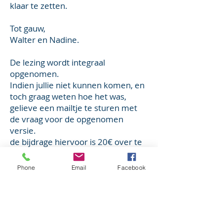
klaar te zetten.
Tot gauw,
Walter en Nadine.
De lezing wordt integraal
opgenomen.
Indien jullie niet kunnen komen, en
toch graag weten hoe het was,
gelieve een mailtje te sturen met
de vraag voor de opgenomen
versie.
de bijdrage hiervoor is 20€ over te
schrijven op rekening:
Phone
Email
Facebook
Great White Whale Center
BE27
9730 5391 6673