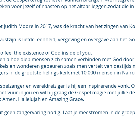
ken voor jezelf of naasten op het altaar leggen,zodat die in
t Judith Moore in 2017, was de kracht van het zingen van Ko
stzijn is liefde, éénheid, vergeving en overgave aan het God
to feel the existence of God inside of you.
 Kenia hoe diep mensen zich samen verbinden met God doo
kels en wonderen gebeuren zoals men vertelt van destijds met
ers in de grootste helings kerk met 10 000 mensen in Nairo
ospelzanger en wereldreiziger is hij een inspirerende vonk.
et vuur in jou en wil hij graag de Gospel magie met jullie d
: Amen, Hallelujah en Amazing Grace.
t geen zangervaring nodig. Laat je meestromen in de groe