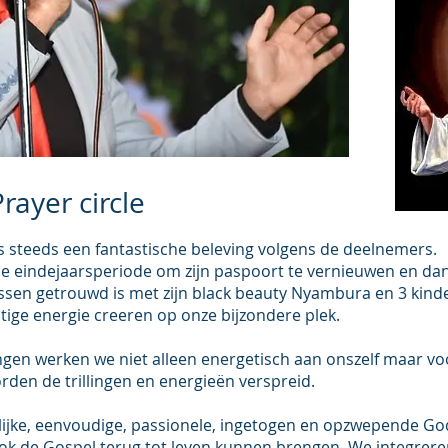
rayer circle
s steeds een fantastische beleving volgens de deelnemers.
 de eindejaarsperiode om zijn paspoort te vernieuwen en dan
ussen getrouwd is met zijn black beauty Nyambura en 3 kin
ige energie creeren op onze bijzondere plek.
gen werken we niet alleen energetisch aan onszelf maar vo
rden de trillingen en energieën verspreid.
ijke, eenvoudige, passionele, ingetogen en opzwepende Go
ook de Gospel terug tot leven kunnen brengen. We integrere