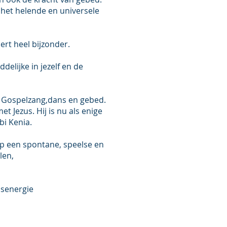
 het helende en universele
ert heel bijzonder.
delijke in jezelf en de
r Gospelzang,dans en gebed.
 Jezus. Hij is nu als enige
bi Kenia.
 Op een spontane, speelse en
elen,
psenergie