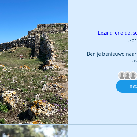
Lezing: energetisc
Sat
Ben je benieuwd naar 
lui
Insc