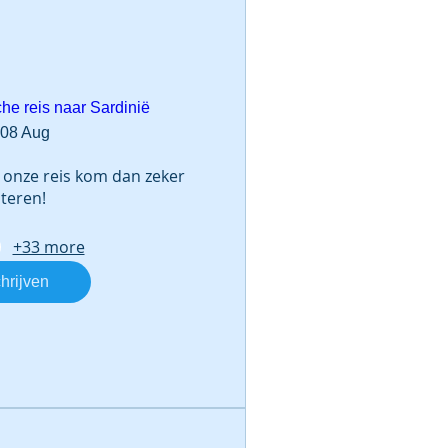
he reis naar Sardinië
 08 Aug
onze reis kom dan zeker 
steren!
+33 more
hrijven