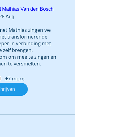
t Mathias Van den Bosch
 28 Aug
met Mathias zingen we 
met transformerende 
eper in verbinding met 
 zelf brengen.   

elkom om mee te zingen en 
en te versmelten.
+7 more
hrijven