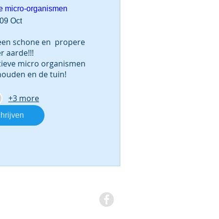
ve micro-organismen
 09 Oct
 een schone en  propere 
aarde!!! 

tieve micro organismen 
houden en de tuin!
+3 more
hrijven