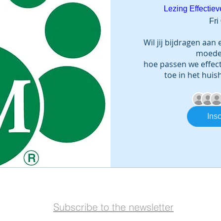
Lezing Effectie
Fri
Wil jij bijdragen aan
moeder 
hoe passen we effec
toe in het huis
Insc
Subscribe to the newsletter